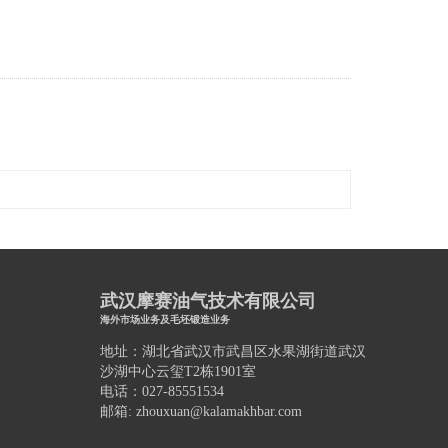
武汉摩赛油气技术有限公司
海外市场业务及毛坯锻造业务
地址：湖北省武汉市武昌区水果湖街道武汉
沙湖中心云玺T2栋1901室
电话：027-85551534
邮箱: zhouxuan@kalamakhbar.com