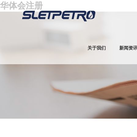
华体会注册
关于我们
新闻资
气动旋塞阀
卡箍式单向阀
法兰式锥形旋塞阀
锥
安全阀
节流阀
整体接头
整