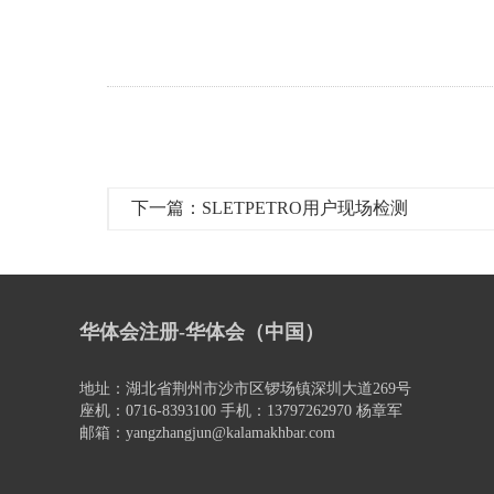
下一篇：SLETPETRO用户现场检测
华体会注册-华体会（中国）
地址：湖北省荆州市沙市区锣场镇深圳大道269号
座机：0716-8393100 手机：13797262970 杨章军
邮箱：yangzhangjun@kalamakhbar.com