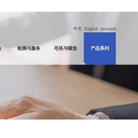
中文
English
русский
）
检测与服务
毛坯与锻造
产品系列
旋塞阀
栽丝法兰旋塞阀
活动弯头
单向阀
压注脂枪
手动高压注脂枪
柱塞泵