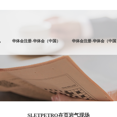
讯
华体会注册-华体会（中国）
华体会注册-华体会（中国
形旋塞阀
手动平板闸阀
大通径法兰旋塞阀
液压驱动器
体直管
环形管汇
旋转接头
缓冲器
管汇撬
高
SLETPETRO在页岩气现场