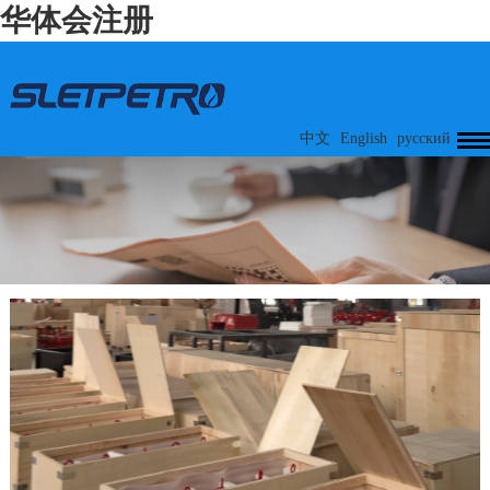
华体会注册
中文
English
русский