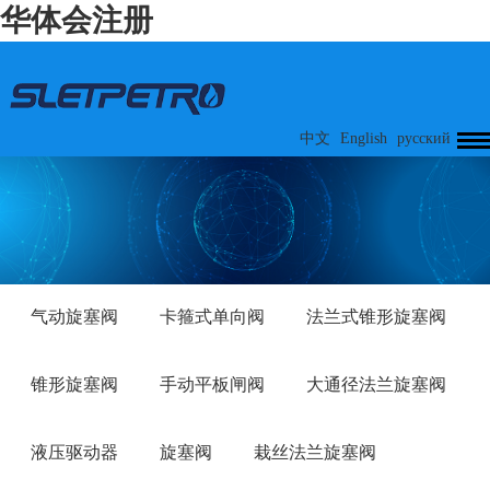
华体会注册
中文
English
русский
气动旋塞阀
卡箍式单向阀
法兰式锥形旋塞阀
锥形旋塞阀
手动平板闸阀
大通径法兰旋塞阀
液压驱动器
旋塞阀
栽丝法兰旋塞阀