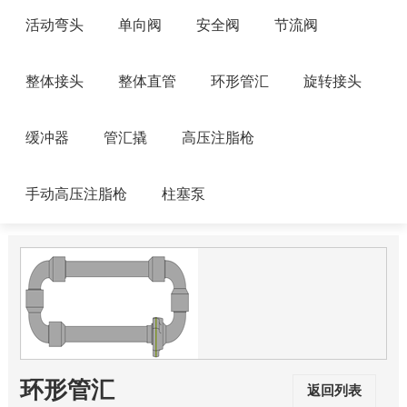
活动弯头
单向阀
安全阀
节流阀
整体接头
整体直管
环形管汇
旋转接头
缓冲器
管汇撬
高压注脂枪
手动高压注脂枪
柱塞泵
环形管汇
返回列表